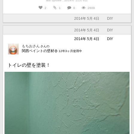
last update : 2014年 11月 6日
2
1
0
2609
2014年 5月 4日
DIY
2014年 5月 4日
DIY
2014年 5月 4日
DIY
もちおさん
さんの
関西ペイントの壁材
12年3ヶ月使用中
トイレの壁を塗装！