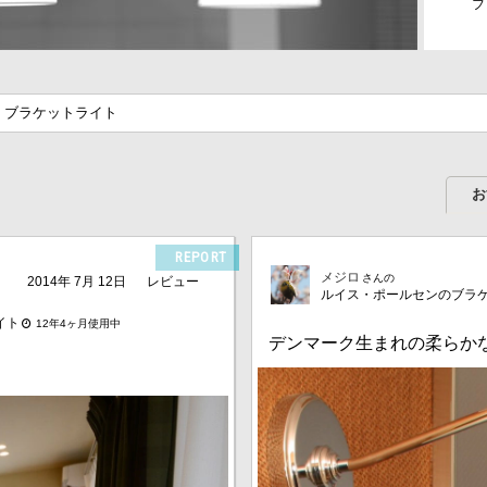
フ
ブラケットライト
お
REPORT
メジロ
さんの
2014年 7月 12日
レビュー
ルイス・ポールセンのブラ
イト
12年4ヶ月使用中
デンマーク生まれの柔らか