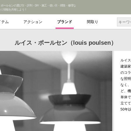
・ポールセンの選び方・評判・DIY・施工・使い方・掃除・修理な
コミ情報を共有しよう！
イテム
アクション
ブランド
間取り
ルイス・ポールセン（louis poulsen）
ルイス
建築家
のコラ
な照明
なく、
ど、機
単体で
立てて
50年