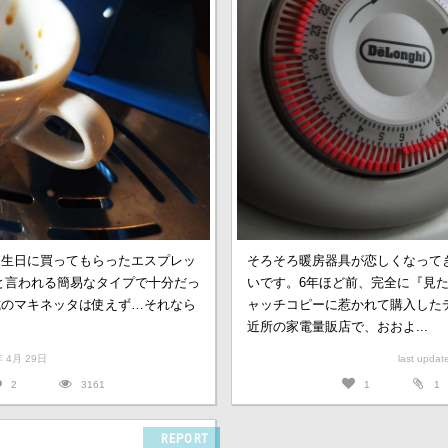
誕生日に買ってもらったエスプレッ
そろそろ暖房器具が恋しくなって
と言われる簡易なタイプで十分だっ
いです。6年ほど前、完全に『見
式のマキネッタは使えず…それなら
ャッチコピーに惹かれて購入した
近所の家電量販店で、おおよ...
7年 4月 29日
last upda
2
3161
1
1
REPORT