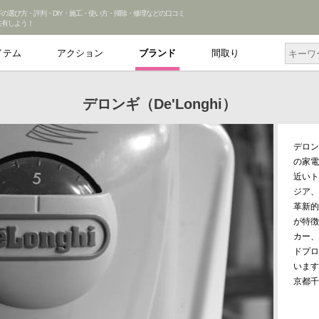
ギの選び方・評判・DIY・施工・使い方・掃除・修理などの口コミ
共有しよう！
イテム
アクション
ブランド
間取り
デロンギ（De'Longhi）
デロン
の家電
近いト
ジア、
革新的
が特徴
カー、
ドプロ
います
京都千