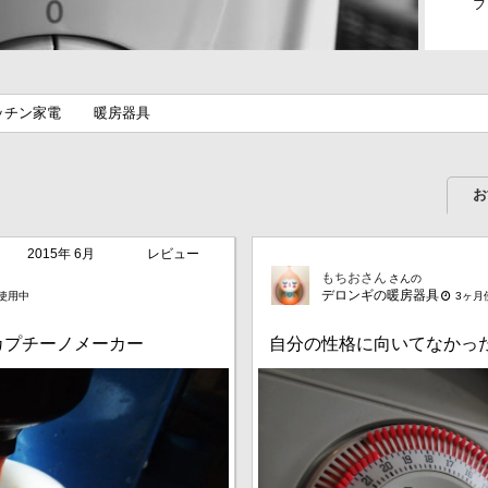
フ
ッチン家電
暖房器具
お
2015年 6月
レビュー
もちおさん
さんの
デロンギの暖房器具
月使用中
3ヶ月
・カプチーノメーカー
自分の性格に向いてなかっ