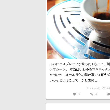
ふいにエスプレッソが飲みたくなって、
ソマシーン。 本当はいわゆるマキネッタ
たのだが、オール電化の我が家では直火
いっそということで、少し奮発し...
last update : 201
3
0