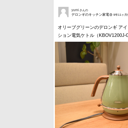
yumi
さんの
デロンギのキッチン家電
9年11ヶ
オリーブグリーンのデロンギ ア
ション電気ケトル（KBOV1200J-