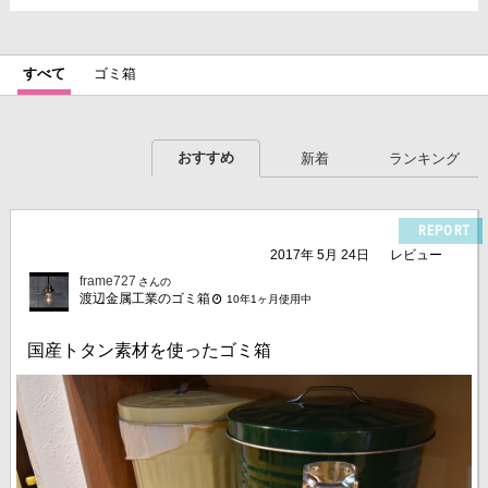
すべて
ゴミ箱
おすすめ
新着
ランキング
REPORT
2017年 5月 24日
レビュー
frame727
さんの
渡辺金属工業のゴミ箱
10年1ヶ月使用中
国産トタン素材を使ったゴミ箱