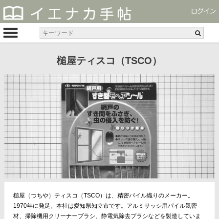
槌屋ティスコ（TSCO）
槌屋（つちや）ティスコ（TSCO）は、精密パイル織りのメーカー。
1970年に発足。本社は愛知県知立市です。アルミサッシ用パイル気密
材、掃除機用クリーナーブラシ、静電気除去ブラシなどを製造していま