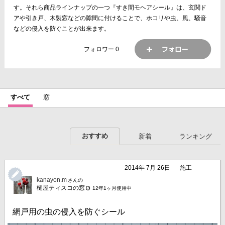
す。それら商品ラインナップの一つ『すき間モヘアシール』は、玄関ド
アや引き戸、木製窓などの隙間に付けることで、ホコリや虫、風、騒音
などの侵入を防ぐことが出来ます。
フォロワー
0
すべて
窓
おすすめ
新着
ランキング
2014年 7月 26日
施工
kanayon.m
さんの
槌屋ティスコの窓
12年1ヶ月使用中
網戸用の虫の侵入を防ぐシール