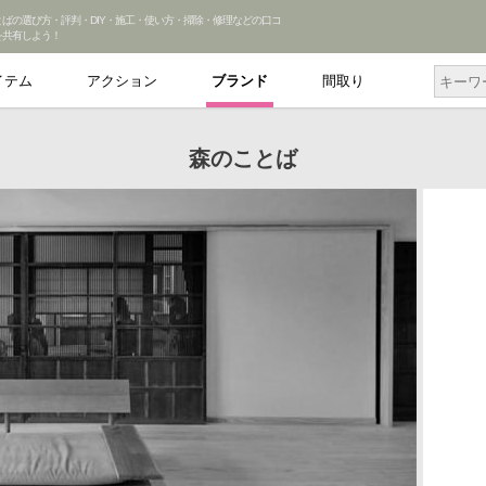
とばの選び方・評判・DIY・施工・使い方・掃除・修理などの口コ
を共有しよう！
イテム
アクション
ブランド
間取り
森のことば