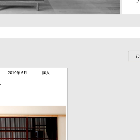
フ
お
2010年 6月
購入
中