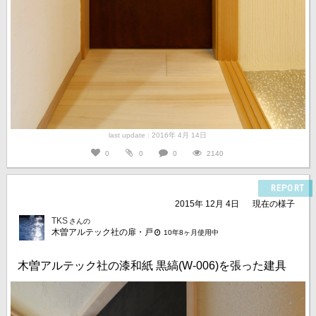
last update : 2016年 4月 14日
0
0
0
2140
REPORT
2015年 12月 4日
現在の様子
TKS
さんの
木曽アルテック社の扉・戸
10年8ヶ月使用中
木曽アルテック社の漆和紙 黒縞(W-006)を張った建具