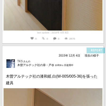
last update : 2016年 4月 8日
0
0
0
2670
REPORT
2015年 12月 4日
現在の様子
TKS
さんの
木曽アルテック社の扉・戸
10年8ヶ月使用中
木曽アルテック社の漆和紙 白(W-005/005-36)を張った
建具