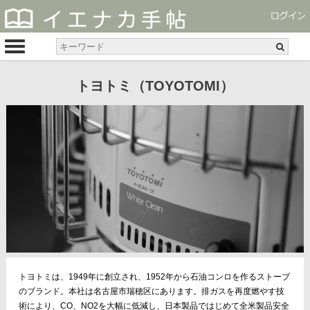
トヨトミ（TOYOTOMI）
トヨトミは、1949年に創立され、1952年から石油コンロを作るストーブ
のブランド。本社は名古屋市瑞穂区にあります。排ガスを再度燃やす技
術により、CO、NO2を大幅に低減し、日本製品ではじめて全米製品安全