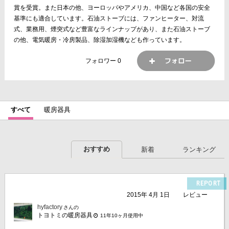
賞を受賞。また日本の他、ヨーロッパやアメリカ、中国など各国の安全
基準にも適合しています。石油ストーブには、ファンヒーター、対流
式、業務用、煙突式など豊富なラインナップがあり、また石油ストーブ
の他、電気暖房・冷房製品、除湿加湿機なども作っています。
フォロワー
0
すべて
暖房器具
おすすめ
新着
ランキング
REPORT
2015年 4月 1日
レビュー
hyfactory
さんの
トヨトミの暖房器具
11年10ヶ月使用中