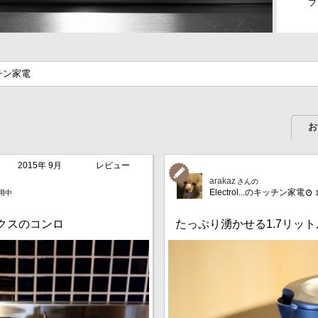
フ
チン家電
お
2015年 9月
レビュー
arakaz
さんの
Electrol...のキッチン家電
用中
クスのコンロ
たっぷり湧かせる1.7リッ