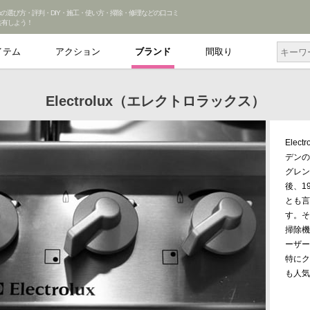
troluxの選び方・評判・DIY・施工・使い方・掃除・修理などの口コミ
共有しよう！
イテム
アクション
ブランド
間取り
Electrolux（エレクトロラックス）
Ele
デンの
グレン
後、1
とも言
す。そ
掃除機
ーザー
特にク
も人気