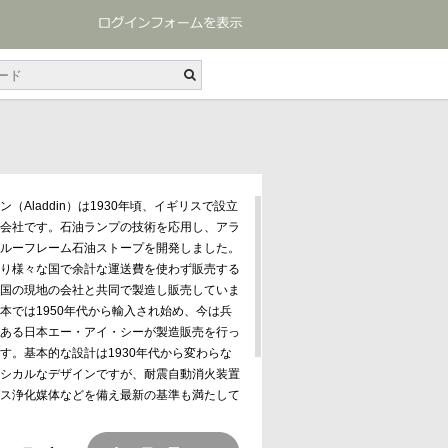
ン（Aladdin）は1930年頃、イギリスで設立
会社です。石油ランプの技術を応用し、アラ
ルーフレーム石油ストープを開発しました。
り様々な国で余計な運送費を使わず販売する
国の現地の会社と共同で製造し販売していま
本では1950年代から輸入され始め、今は兵
ある日本エー・アイ・シーが製造販売を行っ
す。基本的な設計は1930年代から変わらな
シカルなデザインですが、耐震自動消火装置
ス浄化媒体などを備え最新の基準も満たして
。またブルーフレームの他、アラジンブラン
電気ヒーターやファンヒーターなども製造販