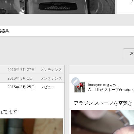
フ
売して
房器具
お
2016年 7月 27日
メンテナンス
2016年 3月 1日
メンテナンス
kanayon.m
さんの
2015年 3月 25日
レビュー
Aladdinのストーブ
13年9
アラジン ストーブを空焚き
れてます