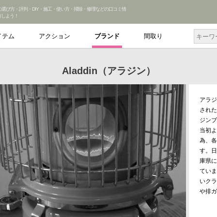
dinの選び方・評判・DIY・施工・使い方・掃除・修理などの口コミ情
有しよう！
イテム
アクション
ブランド
間取り
Aladdin（アラジン）
アラジ
された
ジンブ
当初よ
為、各
す。日
庫県に
ていま
いクラ
や排ガ
います
ドで、