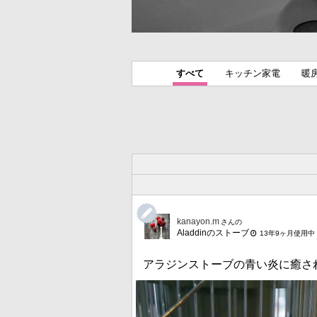
すべて
キッチン家電
暖
kanayon.m
さんの
Aladdinのストーブ
13年9ヶ月使用中
アラジンストーブの青い炎に癒さ