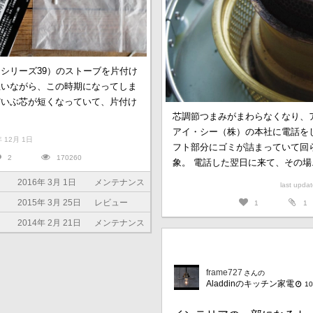
シリーズ39）のストーブを片付け
思いながら、この時期になってしま
だいぶ芯が短くなっていて、片付け
芯調節つまみがまわらなくなり、
アイ・シー（株）の本社に電話を
8年 12月 1日
フト部分にゴミが詰まっていて回
2
170260
象。 電話した翌日に来て、その場..
2016年 3月 1日
メンテナンス
last upd
2015年 3月 25日
レビュー
1
1
2014年 2月 21日
メンテナンス
frame727
さんの
Aladdinのキッチン家電
1