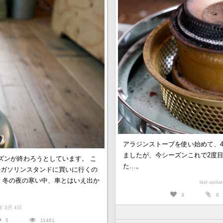
アラジンストーブを使い始めて、
ましたが、今シーズンこれで2度
ズンが終わろうとしています。 こ
た…。
のガソリンスタンドに買いに行くの
、冬の夜の寒い中、車とはいえ出か
last upd
3
0
16年 3月 4日
5
11461