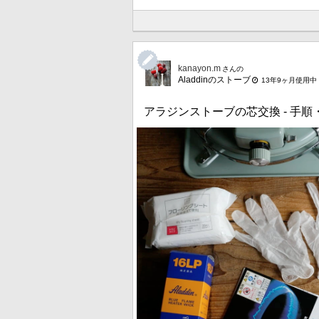
kanayon.m
さんの
Aladdinのストーブ
13年9ヶ月使用中
アラジンストーブの芯交換 - 手