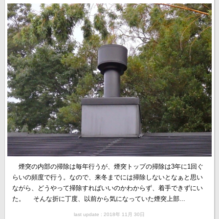
煙突の内部の掃除は毎年行うが、煙突トップの掃除は3年に1回ぐ
らいの頻度で行う。なので、来冬までには掃除しないとなぁと思い
ながら、どうやって掃除すればいいのかわからず、着手できずにい
た。 そんな折に丁度、以前から気になっていた煙突上部...
last update : 2018年 11月 30日