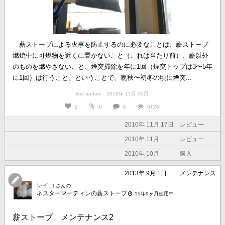
薪ストーブによる火事を防止するのに必要なことは、薪ストーブ
燃焼中に可燃物を近くに置かないこと（これは当たり前）、薪以外
のものを燃やさないこと、煙突掃除を年に1回（煙突トップは3〜5年
に1回）は行うこと。ということで、晩秋〜初冬の頃に煙突...
last update : 2018年 11月 30日
2
0
4
5126
2010年 11月 17日
レビュー
2010年 11月
レビュー
2010年 10月
購入
2013年 9月 1日
メンテナンス
レイコ
さんの
ネスターマーティンの薪ストーブ
15年9ヶ月使用中
薪ストーブ メンテナンス2