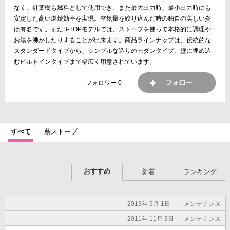
なく、針葉樹も燃料として使用でき、また最大出力時、最小出力時にも
安定した高い燃焼効率を実現。空気量を絞り込んだ時の独自の美しい炎
は有名です。またB-TOPモデルでは、ストーブを使って本格的に調理や
お湯を沸かしたりすることが出来ます。商品ラインナップは、伝統的な
スタンダードタイプから、シンプルな造りのモダンタイプ、壁に埋め込
むビルトインタイプまで幅広く用意されています。
フォロワー
0
すべて
薪ストーブ
おすすめ
新着
ランキング
2013年 9月 1日
メンテナンス
2011年 11月 3日
メンテナンス