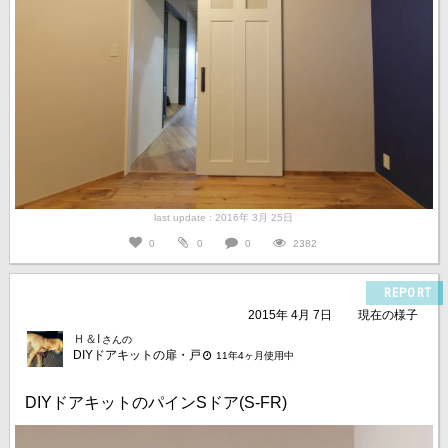
last update : 2016年 3月 25日
0
0
0
2382
REPORT
2015年 4月 7日
現在の様子
Ｈ＆I
さんの
DIYドアキットの扉・戸
11年4ヶ月使用中
DIYドアキットのパインSドア(S-FR)