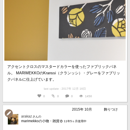
アクセントクロスのマスタードカラーを使ったファブリックパネ
ル。 MARIMEKKOのKranssi（クランッシ）・グレーをファブリッ
クパネルに仕上げています。
last update : 2017年 12月 16日
0
0
0
1450
2015年 10月
飾りつけ
arakaz
さんの
marimekkoの小物・雑貨
11年5ヶ月使用中