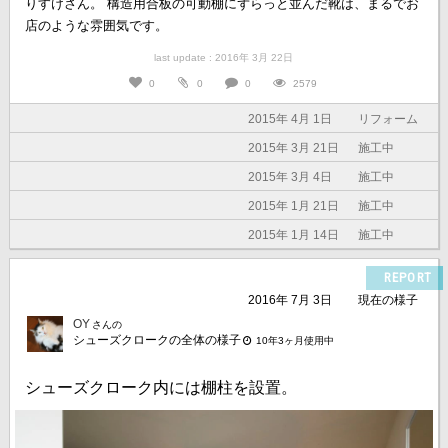
りすけさん。 構造用合板の可動棚にずらっと並んだ靴は、まるでお
店のような雰囲気です。
last update : 2016年 3月 22日
0
0
0
2579
2015年 4月 1日
リフォーム
2015年 3月 21日
施工中
2015年 3月 4日
施工中
2015年 1月 21日
施工中
2015年 1月 14日
施工中
REPORT
2016年 7月 3日
現在の様子
OY
さんの
シューズクロークの全体の様子
10年3ヶ月使用中
シューズクローク内には棚柱を設置。