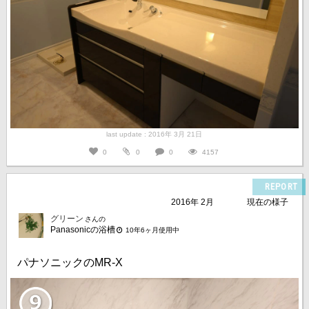
last update : 2016年 3月 21日
0
0
0
4157
REPORT
2016年 2月
現在の様子
グリーン
さんの
Panasonicの浴槽
10年6ヶ月使用中
パナソニックのMR-X