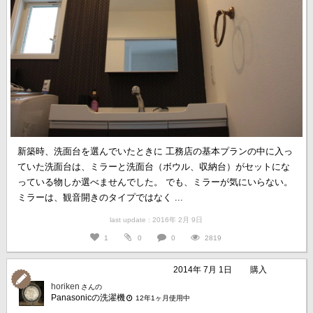
新築時、洗面台を選んでいたときに 工務店の基本プランの中に入っ
ていた洗面台は、ミラーと洗面台（ボウル、収納台）がセットにな
っている物しか選べませんでした。 でも、ミラーが気にいらない。
ミラーは、観音開きのタイプではなく ...
last update : 2016年 2月 9日
1
0
0
2819
2014年 7月 1日
購入
horiken
さんの
Panasonicの洗濯機
12年1ヶ月使用中