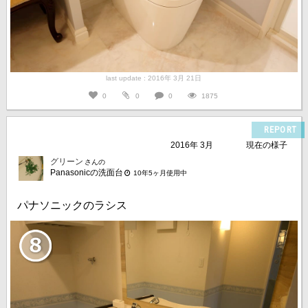
last update : 2016年 3月 21日
0
0
0
1875
REPORT
2016年 3月
現在の様子
グリーン
さんの
Panasonicの洗面台
10年5ヶ月使用中
パナソニックのラシス