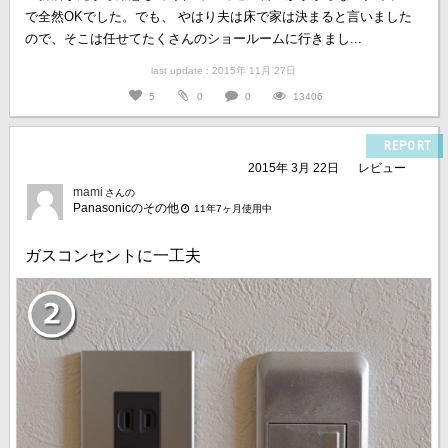
で全然OKでした。でも、 やはり夫は床で家は決まると言いました
ので、そこは任せてたくさんのショールームに行きまし...
last update : 2015年 11月 27日
5
0
0
13406
REPORT
2015年 3月 22日
レビュー
mami
さんの
Panasonicのその他
11年7ヶ月使用中
ガスコンセントに一工夫