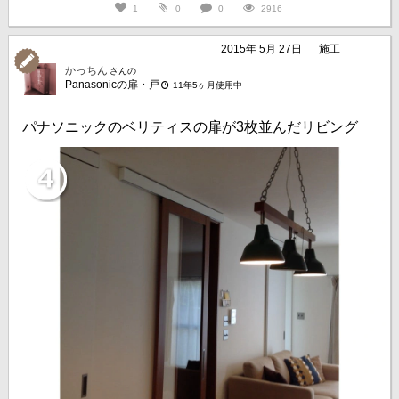
1
0
0
2916
2015年 5月 27日
施工
かっちん
さんの
Panasonicの扉・戸
11年5ヶ月使用中
パナソニックのベリティスの扉が3枚並んだリビング