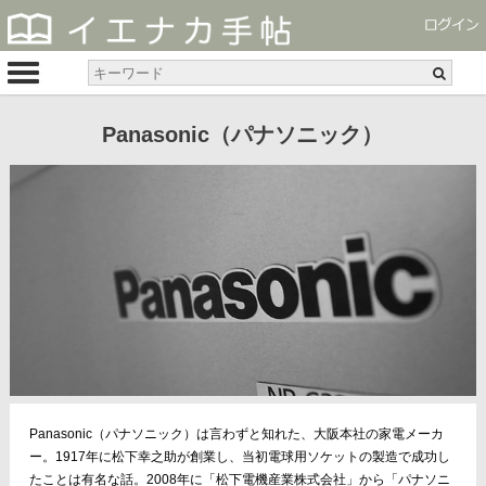
Panasonic（パナソニック）
Panasonic（パナソニック）は言わずと知れた、大阪本社の家電メーカ
ー。1917年に松下幸之助が創業し、当初電球用ソケットの製造で成功し
たことは有名な話。2008年に「松下電機産業株式会社」から「パナソニ