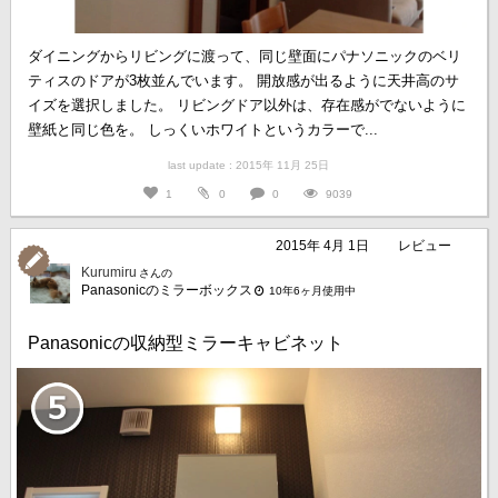
ダイニングからリビングに渡って、同じ壁面にパナソニックのベリ
ティスのドアが3枚並んでいます。 開放感が出るように天井高のサ
イズを選択しました。 リビングドア以外は、存在感がでないように
壁紙と同じ色を。 しっくいホワイトというカラーで...
last update : 2015年 11月 25日
1
0
0
9039
2015年 4月 1日
レビュー
Kurumiru
さんの
Panasonicのミラーボックス
10年6ヶ月使用中
Panasonicの収納型ミラーキャビネット