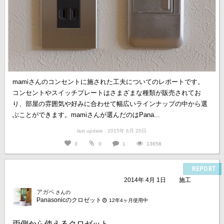
mamiさんのコンセントに施された工夫についてのレポートです。
コンセントやスイッチプレートはさまざまな種類が販売されてお
り、部屋の雰囲気や好みに合わせて幅広いラインナップの中から選
ぶことができます。mamiさんが選んだのはPana...
last update : 2015年 6月 20日
3
0
1
13658
REPORT
2014年 4月 1日
施工
アガベ
さんの
Panasonicのクロゼット
12年4ヶ月使用中
両側から使えるクロゼット