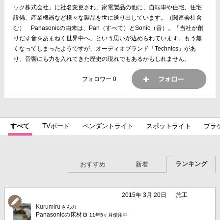
ック株式会社」に社名変更され、家電製品の他に、自転車や住宅、住宅
設備、産業機器など様々な製品を世に送り出しています。（関連会社含
む） Panasonicの由来は、Pan（すべて）とSonic（音）。「当社が創
りだす音をあまねく世界中へ」という思いが込められています。もう無
くなってしまったようですが、オーディオブランド「Technics」があ
り、音響にも力を入れてきた歴史の現れでもあるかもしれません。
フォロワー
0
すべて
TVボード
ペンダントライト
スポットライト
ブラ
ガスコンロ
IHクッキングヒーター
レンジフード
シンク
ミラーボックス
便器・便座
ペーパーホルダー
トイレ手洗
ランキング
おすすめ
新着
冷蔵庫
オーブン・レンジ
食器洗い乾燥機
洗濯機
除湿
2015年 3月 20日
施工
Kurumiru
さんの
Panasonicの床材
11年5ヶ月使用中