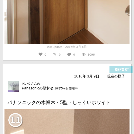
last update : 2016年 3月 6日
0
0
0
3096
REPORT
2016年 3月 9日
現在の様子
ikuko
さんの
Panasonicの壁材
10年5ヶ月使用中
パナソニックの木幅木・5型・しっくいホワイト