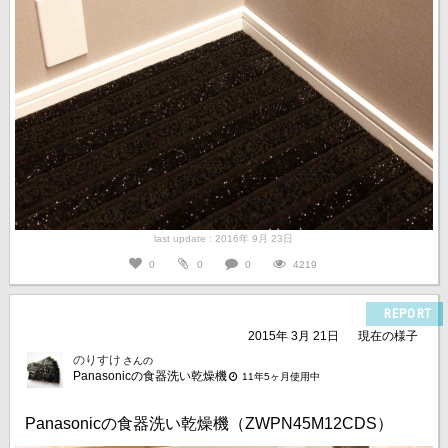
last update : 2016年 9月 23日
0
0
0
4219
REPORT
2015年 3月 21日
現在の様子
のりすけ
さんの
Panasonicの食器洗い乾燥機
11年5ヶ月使用中
Panasonicの食器洗い乾燥機（ZWPN45M12CDS）