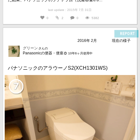
last update : 2015年 7月 31日
0
2
0
5382
REPORT
2016年 2月
現在の様子
グリーン
さんの
Panasonicの便器・便座
10年6ヶ月使用中
パナソニックのアラウーノS2(XCH1301WS)