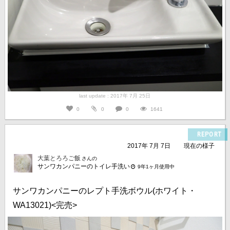
last update : 2017年 7月 25日
0
0
0
1641
REPORT
2017年 7月 7日
現在の様子
大葉とろろご飯
さんの
サンワカンパニーのトイレ手洗い
9年1ヶ月使用中
サンワカンパニーのレプト手洗ボウル(ホワイト・
WA13021)<完売>