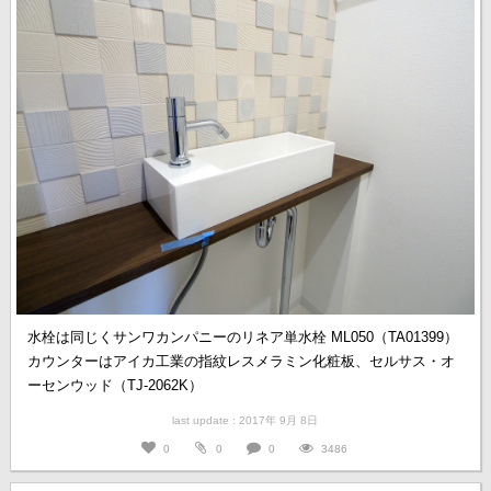
水栓は同じくサンワカンパニーのリネア単水栓 ML050（TA01399）
カウンターはアイカ工業の指紋レスメラミン化粧板、セルサス・オ
ーセンウッド（TJ-2062K）
last update : 2017年 9月 8日
0
0
0
3486