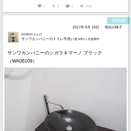
0
0
0
3511
REPORT
2017年 6月 16日
現在の様子
kimkim
さんの
サンワカンパニーのトイレ手洗い
9年2ヶ月使用中
サンワカンパニーのシガラキマーノ ブラック
（WA06109）