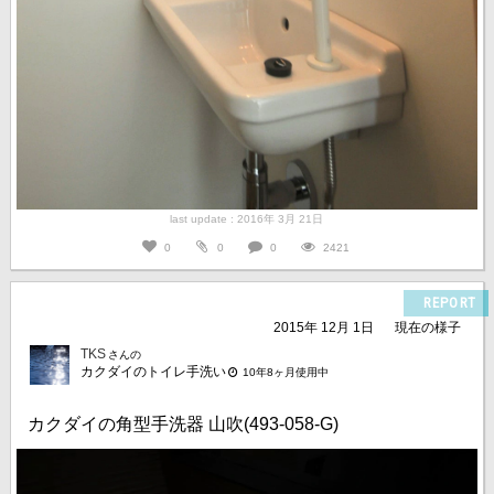
last update : 2016年 3月 21日
0
0
0
2421
REPORT
2015年 12月 1日
現在の様子
TKS
さんの
カクダイのトイレ手洗い
10年8ヶ月使用中
カクダイの角型手洗器 山吹(493-058-G)