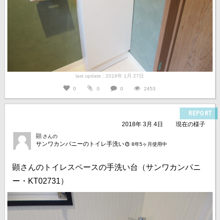
last update : 2018年 1月 27日
0
0
0
2453
REPORT
2018年 3月 4日
現在の様子
顕
さんの
サンワカンパニーのトイレ手洗い
8年5ヶ月使用中
顕さんのトイレスペースの手洗い台（サンワカンパニ
ー・KT02731）