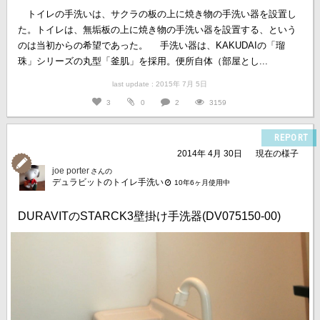
トイレの手洗いは、サクラの板の上に焼き物の手洗い器を設置し
た。トイレは、無垢板の上に焼き物の手洗い器を設置する、という
のは当初からの希望であった。 手洗い器は、KAKUDAIの「瑠
珠」シリーズの丸型「釜肌」を採用。便所自体（部屋とし...
last update : 2015年 7月 5日
3
0
2
3159
REPORT
2014年 4月 30日
現在の様子
joe porter
さんの
デュラビットのトイレ手洗い
10年6ヶ月使用中
DURAVITのSTARCK3壁掛け手洗器(DV075150-00)