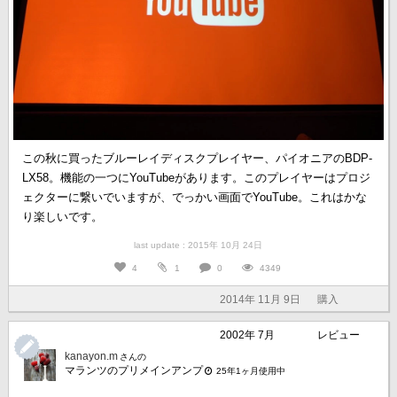
この秋に買ったブルーレイディスクプレイヤー、パイオニアのBDP-
LX58。機能の一つにYouTubeがあります。このプレイヤーはプロジ
ェクターに繋いでいますが、でっかい画面でYouTube。これはかな
り楽しいです。
last update : 2015年 10月 24日
4
1
0
4349
2014年 11月 9日
購入
2002年 7月
レビュー
kanayon.m
さんの
マランツのプリメインアンプ
25年1ヶ月使用中