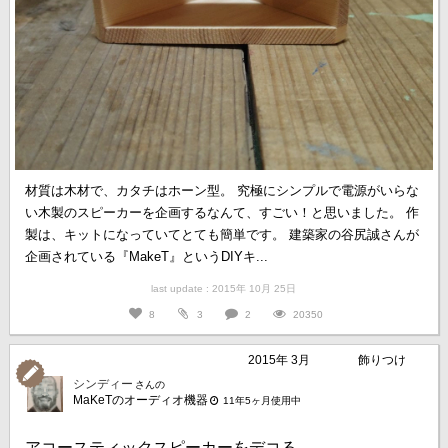
材質は木材で、カタチはホーン型。 究極にシンプルで電源がいらな
い木製のスピーカーを企画するなんて、すごい！と思いました。 作
製は、キットになっていてとても簡単です。 建築家の谷尻誠さんが
企画されている『MakeT』というDIYキ...
last update : 2015年 10月 25日
8
3
2
20350
2015年 3月
飾りつけ
シンディー
さんの
MaKeTのオーディオ機器
11年5ヶ月使用中
アコースティックスピーカーをデコる