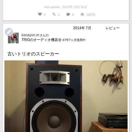
last update : 2015年 10月 31日
2
1
0
16273
2014年 7月
レビュー
kanayon.m
さんの
TRIOのオーディオ機器
47年7ヶ月使用中
古いトリオのスピーカー