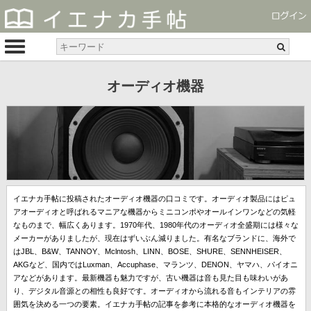
オーディオ機器
イエナカ手帖に投稿されたオーディオ機器の口コミです。オーディオ製品にはピュ
アオーディオと呼ばれるマニアな機器からミニコンポやオールインワンなどの気軽
なものまで、幅広くあります。1970年代、1980年代のオーディオ全盛期には様々な
メーカーがありましたが、現在はずいぶん減りました。有名なブランドに、海外で
はJBL、B&W、TANNOY、Mclntosh、LINN、BOSE、SHURE、SENNHEISER、
AKGなど、国内ではLuxman、Accuphase、マランツ、DENON、ヤマハ、パイオニ
アなどがあります。最新機器も魅力ですが、古い機器は音も見た目も味わいがあ
り、デジタル音源との相性も良好です。オーディオから流れる音もインテリアの雰
囲気を決める一つの要素。イエナカ手帖の記事を参考に本格的なオーディオ機器を