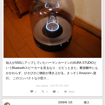
知人がSNSにアップしていたハーマンカードンのAURA STUDIOと
いうBluetoothスピーカーを見るなり、ビビッときた。断捨離中にも
かかわらず、ひさびさに物欲が沸き上がる。さっそくAmazonへ急
行。 このコンパクトな小型ス...
last update : 2017年 2月 16日
4
0
2
4503
2008年 3月
購入