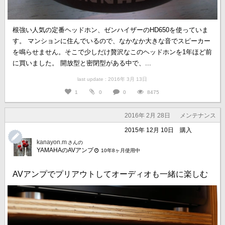
根強い人気の定番ヘッドホン、ゼンハイザーのHD650を使っていま
す。 マンションに住んでいるので、なかなか大きな音でスピーカー
を鳴らせません。そこで少しだけ贅沢なこのヘッドホンを1年ほど前
に買いました。 開放型と密閉型がある中で、...
last update : 2016年 3月 13日
1
0
0
8475
2016年 2月 28日
メンテナンス
2015年 12月 10日
購入
kanayon.m
さんの
YAMAHAのAVアンプ
10年8ヶ月使用中
AVアンプでプリアウトしてオーディオも一緒に楽しむ