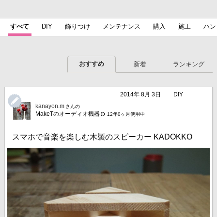
すべて
DIY
飾りつけ
メンテナンス
購入
施工
ハン
おすすめ
新着
ランキング
2014年 8月 3日
DIY
kanayon.m
さんの
MakeTのオーディオ機器
12年0ヶ月使用中
スマホで音楽を楽しむ木製のスピーカー KADOKKO