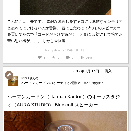
こんにちは、夫です。 素敵な暮らしをする為には素敵なインテリア
と忘れてはいけないのが音楽。 昔はこだわって8つものスピーカー
を置いてたので「コードだらけで嫌だ！」と妻に 反対されて捨てた
苦い思い出が。。。 しかし今回選...
last update : 2015年 8月 18日
5
0
2
2646
2017年 1月 15日
購入
tetsu
さんの
ハーマンカードンのオーディオ機器
9年7ヶ月使用中
ハーマンカードン（Harman Kardon）のオーラスタジ
オ（AURA STUDIO） Bluetoothスピーカー...