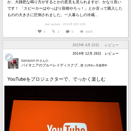
か、大雑把な鳴り方がするとかの意見も見られますが、かなり良い
です！ 「スピーカーはやっぱり容積やろっ！」とか言って購入した
ものの大きさに圧倒されました。一人暮らしの冷蔵...
last update : 2014年 8月 10日
3
2
0
4535
2015年 4月 22日
レビュー
2014年 12月 28日
レビュー
kanayon.m
さんの
パイオニアのブルーレイディスクプ...
11年9ヶ月使用中
YouTubeをプロジェクターで、でっかく楽しむ