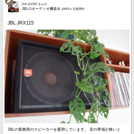
joe porter
さんの
JBLのオーディオ機器
18年5ヶ月使用中
JBL JRX115
JBLの業務用のスピーカーを愛用しています。 音の帯域が狭いと