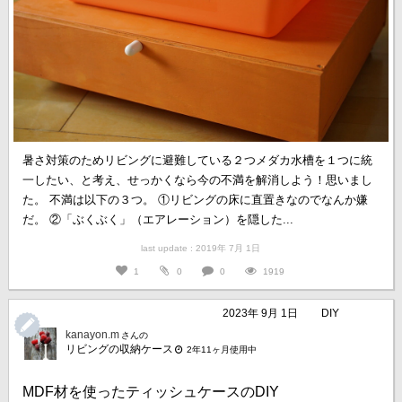
暑さ対策のためリビングに避難している２つメダカ水槽を１つに統
一したい、と考え、せっかくなら今の不満を解消しよう！思いまし
た。 不満は以下の３つ。 ①リビングの床に直置きなのでなんか嫌
だ。 ②「ぶくぶく」（エアレーション）を隠した...
last update : 2019年 7月 1日
1
0
0
1919
2023年 9月 1日
DIY
kanayon.m
さんの
リビングの収納ケース
2年11ヶ月使用中
MDF材を使ったティッシュケースのDIY