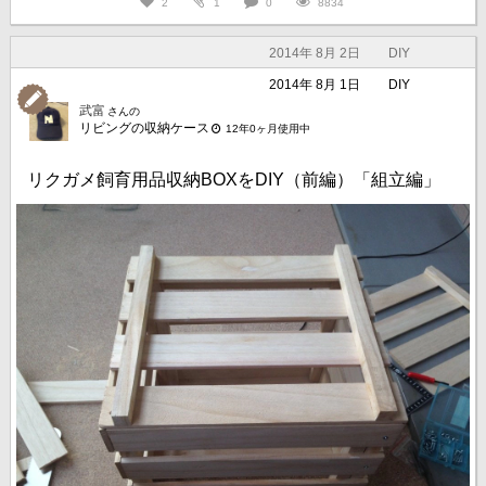
2
1
0
8834
2014年 8月 2日
DIY
2014年 8月 1日
DIY
武富
さんの
リビングの収納ケース
12年0ヶ月使用中
リクガメ飼育用品収納BOXをDIY（前編）「組立編」