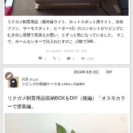
リクガメ飼育用品（紫外線ライト、ホットスポット用ライト、冷却
ファン、サーモスタット、ヒーター×2）のコンセントがリビングに
むき出し状態で見栄えが悪い、とずっと気になっていました。 そこ
で、ホームセンターで仕入れたすのこ（2枚で348...
last update : 2019年 3月 12日
1
1
0
2251
2014年 8月 2日
DIY
武富
さんの
リビングの収納ケース
12年0ヶ月使用中
リクガメ飼育用品収納BOXをDIY（後編）「オスモカラ
ーで塗装編」