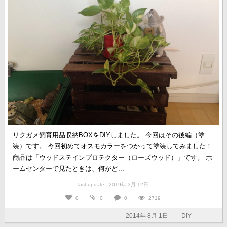
リクガメ飼育用品収納BOXをDIYしました。 今回はその後編（塗
装）です。 今回初めてオスモカラーをつかって塗装してみました！
商品は「ウッドステインプロテクター（ローズウッド）」です。 ホ
ームセンターで見たときは、何がど...
last update : 2019年 3月 12日
0
0
0
2719
2014年 8月 1日
DIY