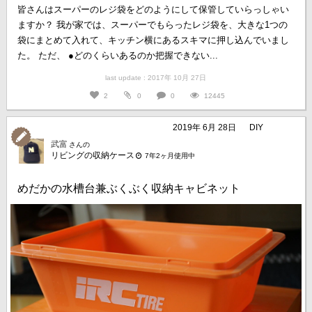
皆さんはスーパーのレジ袋をどのようにして保管していらっしゃい
ますか？ 我が家では、スーパーでもらったレジ袋を、大きな1つの
袋にまとめて入れて、キッチン横にあるスキマに押し込んでいまし
た。 ただ、 ●どのくらいあるのか把握できない...
last update : 2017年 10月 27日
2
0
0
12445
2019年 6月 28日
DIY
武富
さんの
リビングの収納ケース
7年2ヶ月使用中
めだかの水槽台兼ぶくぶく収納キャビネット