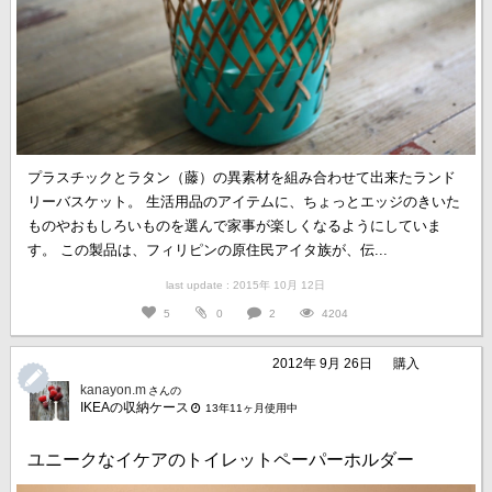
プラスチックとラタン（藤）の異素材を組み合わせて出来たランド
リーバスケット。 生活用品のアイテムに、ちょっとエッジのきいた
ものやおもしろいものを選んで家事が楽しくなるようにしていま
す。 この製品は、フィリピンの原住民アイタ族が、伝...
last update : 2015年 10月 12日
5
0
2
4204
2012年 9月 26日
購入
kanayon.m
さんの
IKEAの収納ケース
13年11ヶ月使用中
ユニークなイケアのトイレットペーパーホルダー